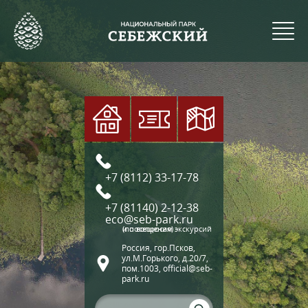
+7 (8112) 33-17-78
+7 (81140) 2-12-38
eco@seb-park.ru
(по вопросам экскурсий и посещения)
Россия, гор.Псков,
ул.М.Горького, д.20/7,
пом.1003, official@seb-
park.ru