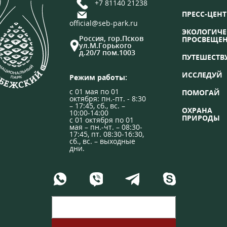
+7 81140 21238
ПРЕСС-ЦЕНТ
official@seb-park.ru
ЭКОЛОГИЧЕ
Россия, гор.Псков
ПРОСВЕЩЕ
ул.М.Горького
д.20/7 пом.1003
ПУТЕШЕСТВ
ИССЛЕДУЙ
Режим работы:
с 01 мая по 01
ПОМОГАЙ
октября: пн.-пт. - 8:30
– 17:45, сб., вс. –
ОХРАНА
10:00-14:00
ПРИРОДЫ
с 01 октября по 01
мая – пн.-чт. – 08:30-
17:45, пт. 08:30-16:30,
сб., вс. – выходные
дни.