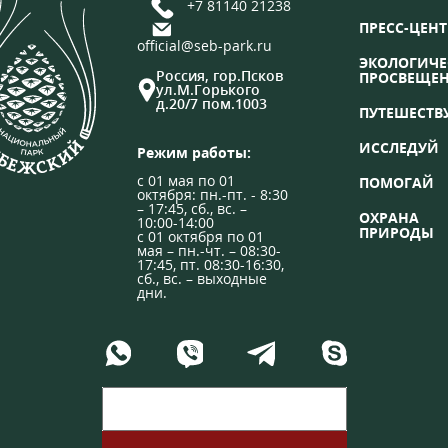
+7 81140 21238
ПРЕСС-ЦЕНТ
official@seb-park.ru
ЭКОЛОГИЧЕ
Россия, гор.Псков
ПРОСВЕЩЕ
ул.М.Горького
д.20/7 пом.1003
ПУТЕШЕСТВ
ИССЛЕДУЙ
Режим работы:
с 01 мая по 01
ПОМОГАЙ
октября: пн.-пт. - 8:30
– 17:45, сб., вс. –
ОХРАНА
10:00-14:00
ПРИРОДЫ
с 01 октября по 01
мая – пн.-чт. – 08:30-
17:45, пт. 08:30-16:30,
сб., вс. – выходные
дни.