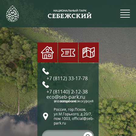
+7 (8112) 33-17-78
+7 (81140) 2-12-38
eco@seb-park.ru
(по вопросам экскурсий и посещения)
Россия, гор.Псков,
ул.М.Горького, д.20/7,
пом.1003, official@seb-
park.ru