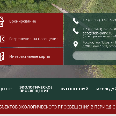
+7 (8112) 33-17-7
Бронирование
+7 (81140) 2-12-3
eco@seb-park.ru
(по вопросам экскурси
Разрешение на посещение
Россия, гор.Псков, ул
д.20/7, пом.1003, offic
Интерактивные карты
ЭКОЛОГИЧЕСКОЕ
ЦЕНТР
ПУТЕШЕСТВУЙ
ИССЛЕДУ
ПРОСВЕЩЕНИЕ
ЪЕКТОВ ЭКОЛОГИЧЕСКОГО ПРОСВЕЩЕНИЯ В ПЕРИОД С 01.