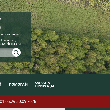
8
8
й и посещения)
.М.Горького,
ial@seb-park.ru
ОХРАНА
Й
ПОМОГАЙ
ПРИРОДЫ
05.26-30.09.2026