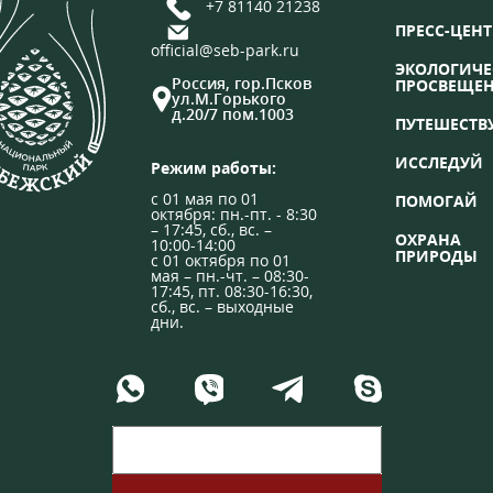
+7 81140 21238
ПРЕСС-ЦЕНТ
official@seb-park.ru
ЭКОЛОГИЧЕ
Россия, гор.Псков
ПРОСВЕЩЕ
ул.М.Горького
д.20/7 пом.1003
ПУТЕШЕСТВ
ИССЛЕДУЙ
Режим работы:
с 01 мая по 01
ПОМОГАЙ
октября: пн.-пт. - 8:30
– 17:45, сб., вс. –
ОХРАНА
10:00-14:00
ПРИРОДЫ
с 01 октября по 01
мая – пн.-чт. – 08:30-
17:45, пт. 08:30-16:30,
сб., вс. – выходные
дни.