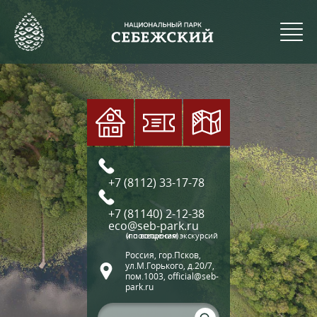
+7 (8112) 33-17-78
+7 (81140) 2-12-38
eco@seb-park.ru
(по вопросам экскурсий и посещения)
Россия, гор.Псков,
ул.М.Горького, д.20/7,
пом.1003, official@seb-
park.ru