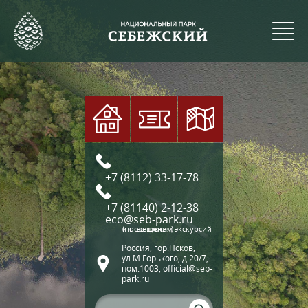
+7 (8112) 33-17-78
+7 (81140) 2-12-38
eco@seb-park.ru
(по вопросам экскурсий и посещения)
Россия, гор.Псков,
ул.М.Горького, д.20/7,
пом.1003, official@seb-
park.ru