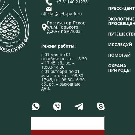
+7 81140 21238
ПРЕСС-ЦЕНТ
official@seb-park.ru
ЭКОЛОГИЧЕ
Россия, гор.Псков
ПРОСВЕЩЕ
ул.М.Горького
д.20/7 пом.1003
ПУТЕШЕСТВ
ИССЛЕДУЙ
Режим работы:
с 01 мая по 01
ПОМОГАЙ
октября: пн.-пт. - 8:30
– 17:45, сб., вс. –
ОХРАНА
10:00-14:00
ПРИРОДЫ
с 01 октября по 01
мая – пн.-чт. – 08:30-
17:45, пт. 08:30-16:30,
сб., вс. – выходные
дни.