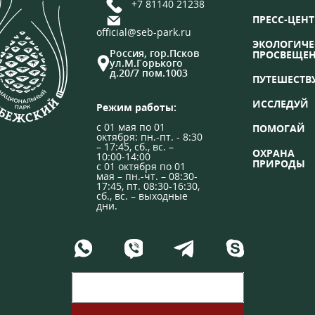
+7 81140 21238
ПРЕСС-ЦЕНТ
official@seb-park.ru
ЭКОЛОГИЧЕ
Россия, гор.Псков
ПРОСВЕЩЕ
ул.М.Горького
д.20/7 пом.1003
ПУТЕШЕСТВ
ИССЛЕДУЙ
Режим работы:
с 01 мая по 01
ПОМОГАЙ
октября: пн.-пт. - 8:30
– 17:45, сб., вс. –
ОХРАНА
10:00-14:00
ПРИРОДЫ
с 01 октября по 01
мая – пн.-чт. – 08:30-
17:45, пт. 08:30-16:30,
сб., вс. – выходные
дни.