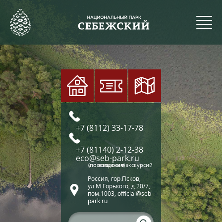
+7 (8112) 33-17-78
+7 (81140) 2-12-38
eco@seb-park.ru
(по вопросам экскурсий и посещения)
Россия, гор.Псков,
ул.М.Горького, д.20/7,
пом.1003, official@seb-
park.ru