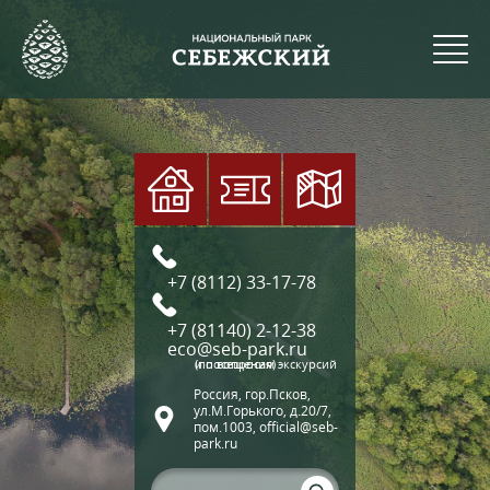
+7 (8112) 33-17-78
+7 (81140) 2-12-38
eco@seb-park.ru
(по вопросам экскурсий и посещения)
Россия, гор.Псков,
ул.М.Горького, д.20/7,
пом.1003, official@seb-
park.ru