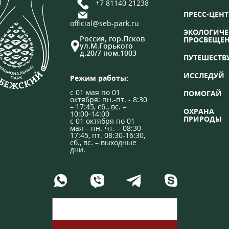
+7 81140 21238
ПРЕСС-ЦЕНТ
official@seb-park.ru
ЭКОЛОГИЧЕ
Россия, гор.Псков
ПРОСВЕЩЕ
ул.М.Горького
д.20/7 пом.1003
ПУТЕШЕСТВ
ИССЛЕДУЙ
Режим работы:
с 01 мая по 01
ПОМОГАЙ
октября: пн.-пт. - 8:30
– 17:45, сб., вс. –
ОХРАНА
10:00-14:00
ПРИРОДЫ
с 01 октября по 01
мая – пн.-чт. – 08:30-
17:45, пт. 08:30-16:30,
сб., вс. – выходные
дни.