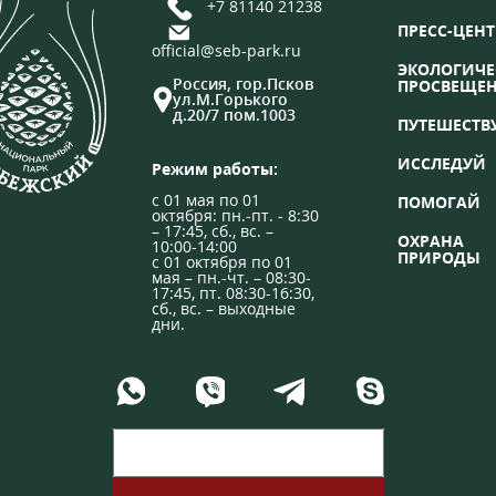
+7 81140 21238
ПРЕСС-ЦЕНТ
official@seb-park.ru
ЭКОЛОГИЧЕ
Россия, гор.Псков
ПРОСВЕЩЕ
ул.М.Горького
д.20/7 пом.1003
ПУТЕШЕСТВ
ИССЛЕДУЙ
Режим работы:
с 01 мая по 01
ПОМОГАЙ
октября: пн.-пт. - 8:30
– 17:45, сб., вс. –
ОХРАНА
10:00-14:00
ПРИРОДЫ
с 01 октября по 01
мая – пн.-чт. – 08:30-
17:45, пт. 08:30-16:30,
сб., вс. – выходные
дни.