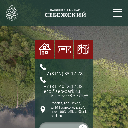
+7 (8112) 33-17-78
+7 (81140) 2-12-38
eco@seb-park.ru
(по вопросам экскурсий и посещения)
Россия, гор.Псков,
ул.М.Горького, д.20/7,
пом.1003, official@seb-
park.ru