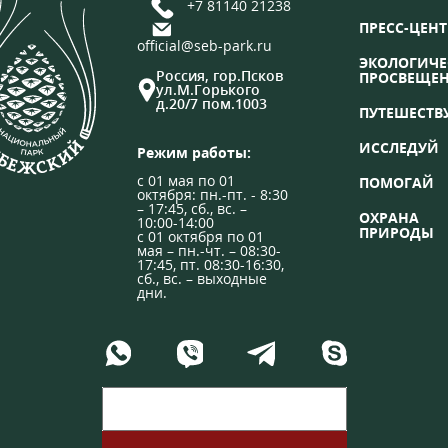
+7 81140 21238
ПРЕСС-ЦЕНТ
official@seb-park.ru
ЭКОЛОГИЧЕ
Россия, гор.Псков
ПРОСВЕЩЕ
ул.М.Горького
д.20/7 пом.1003
ПУТЕШЕСТВ
ИССЛЕДУЙ
Режим работы:
с 01 мая по 01
ПОМОГАЙ
октября: пн.-пт. - 8:30
– 17:45, сб., вс. –
ОХРАНА
10:00-14:00
ПРИРОДЫ
с 01 октября по 01
мая – пн.-чт. – 08:30-
17:45, пт. 08:30-16:30,
сб., вс. – выходные
дни.