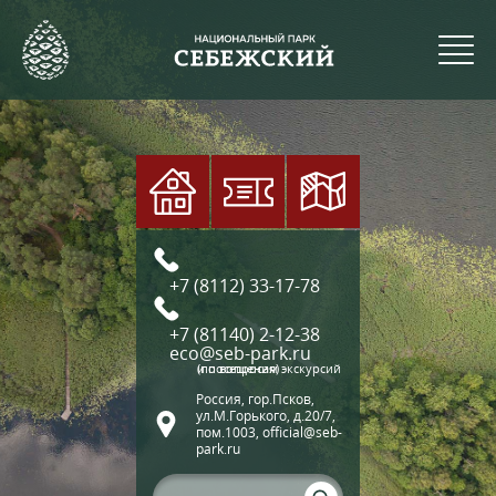
+7 (8112) 33-17-78
+7 (81140) 2-12-38
eco@seb-park.ru
(по вопросам экскурсий и посещения)
Россия, гор.Псков,
ул.М.Горького, д.20/7,
пом.1003, official@seb-
park.ru