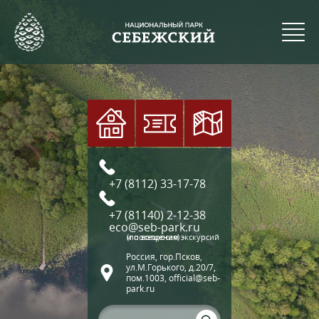
+7 (8112) 33-17-78
+7 (81140) 2-12-38
eco@seb-park.ru
(по вопросам экскурсий и посещения)
Россия, гор.Псков,
ул.М.Горького, д.20/7,
пом.1003, official@seb-
park.ru