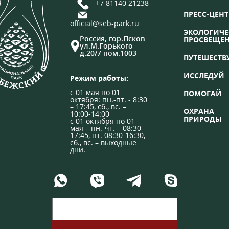
+7 81140 21238
ПРЕСС-ЦЕНТ
official@seb-park.ru
ЭКОЛОГИЧЕ
Россия, гор.Псков
ПРОСВЕЩЕ
ул.М.Горького
д.20/7 пом.1003
ПУТЕШЕСТВ
ИССЛЕДУЙ
Режим работы:
с 01 мая по 01
ПОМОГАЙ
октября: пн.-пт. - 8:30
– 17:45, сб., вс. –
ОХРАНА
10:00-14:00
ПРИРОДЫ
с 01 октября по 01
мая – пн.-чт. – 08:30-
17:45, пт. 08:30-16:30,
сб., вс. – выходные
дни.