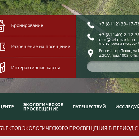
+7 (8112) 33-17-7
Бронирование
+7 (81140) 2-12-3
eco@seb-park.ru
(по вопросам экскурси
Разрешение на посещение
Россия, гор.Псков, ул
д.20/7, пом.1003, offic
Интерактивные карты
ЭКОЛОГИЧЕСКОЕ
ЦЕНТР
ПУТЕШЕСТВУЙ
ИССЛЕДУ
ПРОСВЕЩЕНИЕ
ЪЕКТОВ ЭКОЛОГИЧЕСКОГО ПРОСВЕЩЕНИЯ В ПЕРИОД С 01.