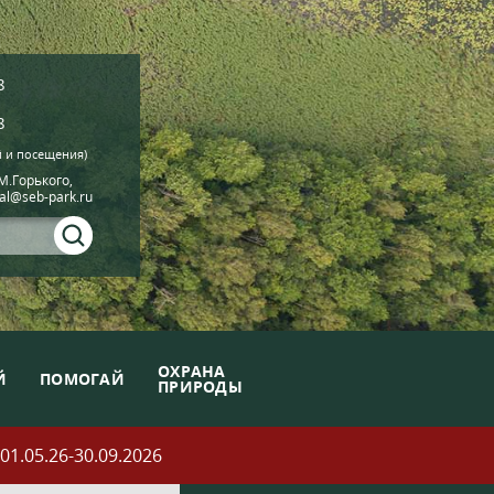
8
8
й и посещения)
.М.Горького,
ial@seb-park.ru
ОХРАНА
Й
ПОМОГАЙ
ПРИРОДЫ
05.26-30.09.2026