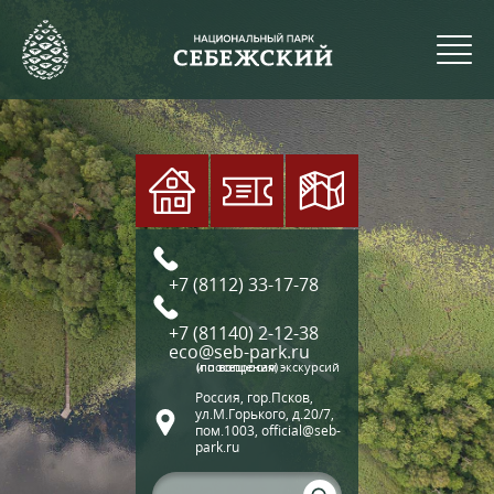
+7 (8112) 33-17-78
+7 (81140) 2-12-38
eco@seb-park.ru
(по вопросам экскурсий и посещения)
Россия, гор.Псков,
ул.М.Горького, д.20/7,
пом.1003, official@seb-
park.ru