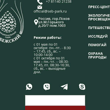
+7 81140 21238
ПРЕСС-ЦЕНТ
official@seb-park.ru
ЭКОЛОГИЧЕ
Россия, гор.Псков
ПРОСВЕЩЕ
ул.М.Горького
д.20/7 пом.1003
ПУТЕШЕСТВ
ИССЛЕДУЙ
Режим работы:
с 01 мая по 01
ПОМОГАЙ
октября: пн.-пт. - 8:30
– 17:45, сб., вс. –
ОХРАНА
10:00-14:00
ПРИРОДЫ
с 01 октября по 01
мая – пн.-чт. – 08:30-
17:45, пт. 08:30-16:30,
сб., вс. – выходные
дни.