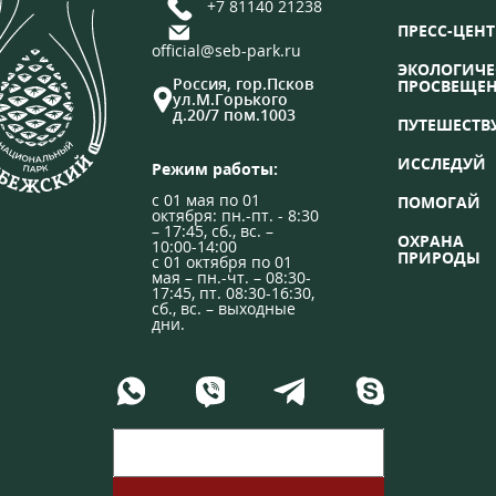
+7 81140 21238
ПРЕСС-ЦЕНТ
official@seb-park.ru
ЭКОЛОГИЧЕ
Россия, гор.Псков
ПРОСВЕЩЕ
ул.М.Горького
д.20/7 пом.1003
ПУТЕШЕСТВ
ИССЛЕДУЙ
Режим работы:
с 01 мая по 01
ПОМОГАЙ
октября: пн.-пт. - 8:30
– 17:45, сб., вс. –
ОХРАНА
10:00-14:00
ПРИРОДЫ
с 01 октября по 01
мая – пн.-чт. – 08:30-
17:45, пт. 08:30-16:30,
сб., вс. – выходные
дни.