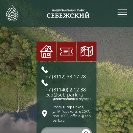
+7 (8112) 33-17-78
+7 (81140) 2-12-38
eco@seb-park.ru
(по вопросам экскурсий и посещения)
Россия, гор.Псков,
ул.М.Горького, д.20/7,
пом.1003, official@seb-
park.ru