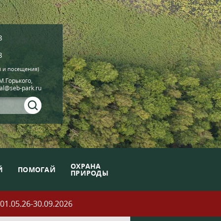
8
8
й и посещения)
.М.Горького,
ial@seb-park.ru
ОХРАНА
Й
ПОМОГАЙ
ПРИРОДЫ
05.26-30.09.2026