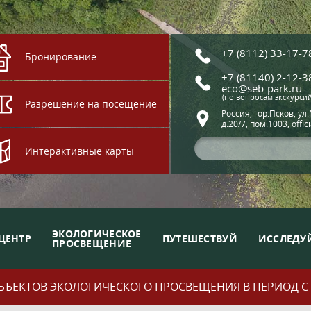
+7 (8112) 33-17-7
Бронирование
+7 (81140) 2-12-3
eco@seb-park.ru
(по вопросам экскурси
Разрешение на посещение
Россия, гор.Псков, ул
д.20/7, пом.1003, offic
Интерактивные карты
ЭКОЛОГИЧЕСКОЕ
ЦЕНТР
ПУТЕШЕСТВУЙ
ИССЛЕДУ
ПРОСВЕЩЕНИЕ
ЪЕКТОВ ЭКОЛОГИЧЕСКОГО ПРОСВЕЩЕНИЯ В ПЕРИОД С 01.