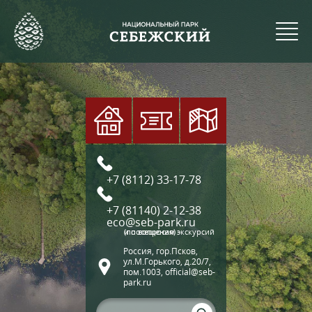
+7 (8112) 33-17-78
+7 (81140) 2-12-38
eco@seb-park.ru
(по вопросам экскурсий и посещения)
Россия, гор.Псков,
ул.М.Горького, д.20/7,
пом.1003, official@seb-
park.ru