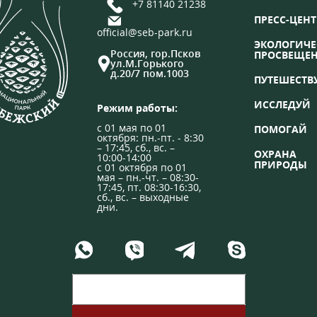
+7 81140 21238
ПРЕСС-ЦЕНТ
official@seb-park.ru
ЭКОЛОГИЧЕ
Россия, гор.Псков
ПРОСВЕЩЕ
ул.М.Горького
д.20/7 пом.1003
ПУТЕШЕСТВ
ИССЛЕДУЙ
Режим работы:
с 01 мая по 01
ПОМОГАЙ
октября: пн.-пт. - 8:30
– 17:45, сб., вс. –
ОХРАНА
10:00-14:00
ПРИРОДЫ
с 01 октября по 01
мая – пн.-чт. – 08:30-
17:45, пт. 08:30-16:30,
сб., вс. – выходные
дни.