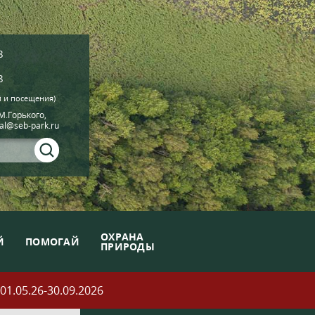
8
8
й и посещения)
.М.Горького,
ial@seb-park.ru
ОХРАНА
Й
ПОМОГАЙ
ПРИРОДЫ
05.26-30.09.2026