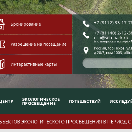
+7 (8112) 33-17-7
Бронирование
+7 (81140) 2-12-3
eco@seb-park.ru
(по вопросам экскурси
Разрешение на посещение
Россия, гор.Псков, ул
д.20/7, пом.1003, offic
Интерактивные карты
ЭКОЛОГИЧЕСКОЕ
ЦЕНТР
ПУТЕШЕСТВУЙ
ИССЛЕДУ
ПРОСВЕЩЕНИЕ
ЪЕКТОВ ЭКОЛОГИЧЕСКОГО ПРОСВЕЩЕНИЯ В ПЕРИОД С 01.