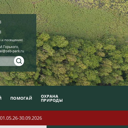
8
8
й и посещения)
.М.Горького,
ial@seb-park.ru
ОХРАНА
Й
ПОМОГАЙ
ПРИРОДЫ
05.26-30.09.2026