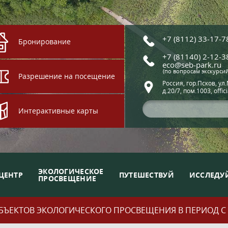
+7 (8112) 33-17-7
Бронирование
+7 (81140) 2-12-3
eco@seb-park.ru
(по вопросам экскурси
Разрешение на посещение
Россия, гор.Псков, ул
д.20/7, пом.1003, offic
Интерактивные карты
ЭКОЛОГИЧЕСКОЕ
ЦЕНТР
ПУТЕШЕСТВУЙ
ИССЛЕДУ
ПРОСВЕЩЕНИЕ
ЪЕКТОВ ЭКОЛОГИЧЕСКОГО ПРОСВЕЩЕНИЯ В ПЕРИОД С 01.