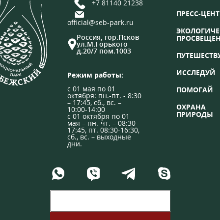
+7 81140 21238
ПРЕСС-ЦЕНТ
official@seb-park.ru
ЭКОЛОГИЧЕ
Россия, гор.Псков
ПРОСВЕЩЕ
ул.М.Горького
д.20/7 пом.1003
ПУТЕШЕСТВ
ИССЛЕДУЙ
Режим работы:
с 01 мая по 01
ПОМОГАЙ
октября: пн.-пт. - 8:30
– 17:45, сб., вс. –
ОХРАНА
10:00-14:00
ПРИРОДЫ
с 01 октября по 01
мая – пн.-чт. – 08:30-
17:45, пт. 08:30-16:30,
сб., вс. – выходные
дни.