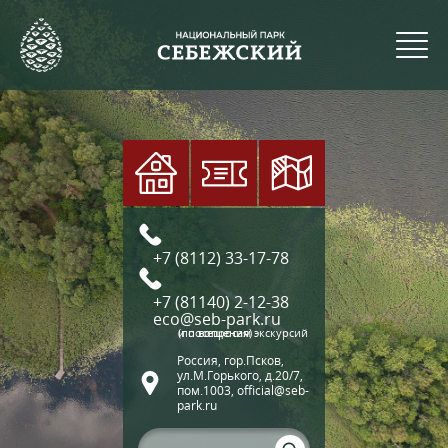
+7 (8112) 33-17-78
+7 (81140) 2-12-38
eco@seb-park.ru
(по вопросам экскурсий и посещения)
Россия, гор.Псков,
ул.М.Горького, д.20/7,
пом.1003, official@seb-
park.ru