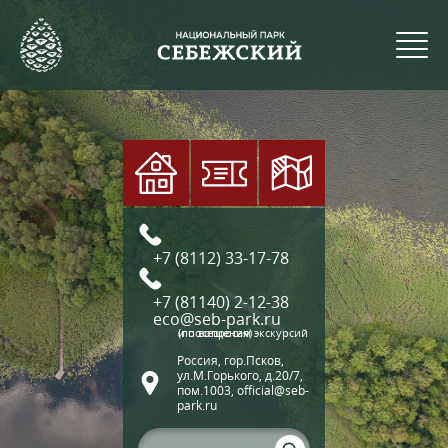
+7 (8112) 33-17-78
+7 (81140) 2-12-38
eco@seb-park.ru
(по вопросам экскурсий и посещения)
Россия, гор.Псков,
ул.М.Горького, д.20/7,
пом.1003, official@seb-
park.ru