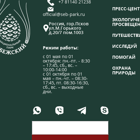
+7 81140 21238
ПРЕСС-ЦЕНТ
official@seb-park.ru
ЭКОЛОГИЧЕ
Россия, гор.Псков
ПРОСВЕЩЕ
ул.М.Горького
д.20/7 пом.1003
ПУТЕШЕСТВ
ИССЛЕДУЙ
Режим работы:
с 01 мая по 01
ПОМОГАЙ
октября: пн.-пт. - 8:30
– 17:45, сб., вс. –
ОХРАНА
10:00-14:00
ПРИРОДЫ
с 01 октября по 01
мая – пн.-чт. – 08:30-
17:45, пт. 08:30-16:30,
сб., вс. – выходные
дни.