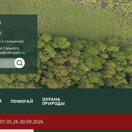
8
8
й и посещения)
.М.Горького,
ial@seb-park.ru
ОХРАНА
Й
ПОМОГАЙ
ПРИРОДЫ
05.26-30.09.2026