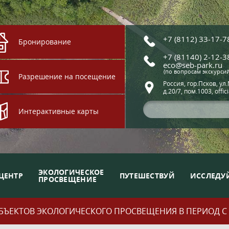
+7 (8112) 33-17-7
Бронирование
+7 (81140) 2-12-3
eco@seb-park.ru
(по вопросам экскурси
Разрешение на посещение
Россия, гор.Псков, ул
д.20/7, пом.1003, offic
Интерактивные карты
ЭКОЛОГИЧЕСКОЕ
ЦЕНТР
ПУТЕШЕСТВУЙ
ИССЛЕДУ
ПРОСВЕЩЕНИЕ
ЪЕКТОВ ЭКОЛОГИЧЕСКОГО ПРОСВЕЩЕНИЯ В ПЕРИОД С 01.