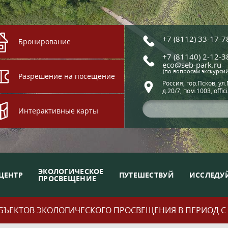
+7 (8112) 33-17-7
Бронирование
+7 (81140) 2-12-3
eco@seb-park.ru
(по вопросам экскурси
Разрешение на посещение
Россия, гор.Псков, ул
д.20/7, пом.1003, offic
Интерактивные карты
ЭКОЛОГИЧЕСКОЕ
ЦЕНТР
ПУТЕШЕСТВУЙ
ИССЛЕДУ
ПРОСВЕЩЕНИЕ
ЪЕКТОВ ЭКОЛОГИЧЕСКОГО ПРОСВЕЩЕНИЯ В ПЕРИОД С 01.