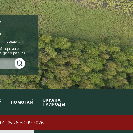
8
8
й и посещения)
.М.Горького,
ial@seb-park.ru
ОХРАНА
Й
ПОМОГАЙ
ПРИРОДЫ
05.26-30.09.2026