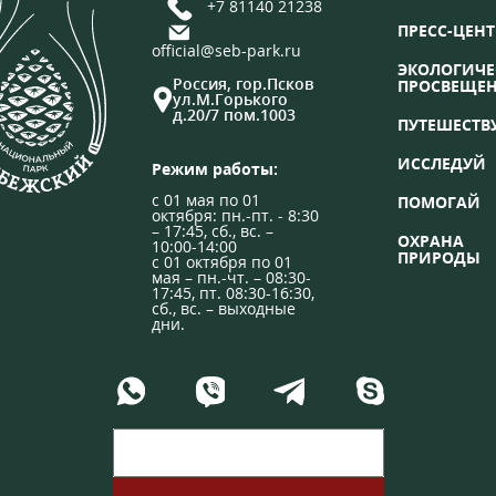
+7 81140 21238
ПРЕСС-ЦЕНТ
official@seb-park.ru
ЭКОЛОГИЧЕ
Россия, гор.Псков
ПРОСВЕЩЕ
ул.М.Горького
д.20/7 пом.1003
ПУТЕШЕСТВ
ИССЛЕДУЙ
Режим работы:
с 01 мая по 01
ПОМОГАЙ
октября: пн.-пт. - 8:30
– 17:45, сб., вс. –
ОХРАНА
10:00-14:00
ПРИРОДЫ
с 01 октября по 01
мая – пн.-чт. – 08:30-
17:45, пт. 08:30-16:30,
сб., вс. – выходные
дни.