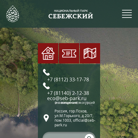
+7 (8112) 33-17-78
+7 (81140) 2-12-38
eco@seb-park.ru
(по вопросам экскурсий и посещения)
Россия, гор.Псков,
ул.М.Горького, д.20/7,
пом.1003, official@seb-
park.ru