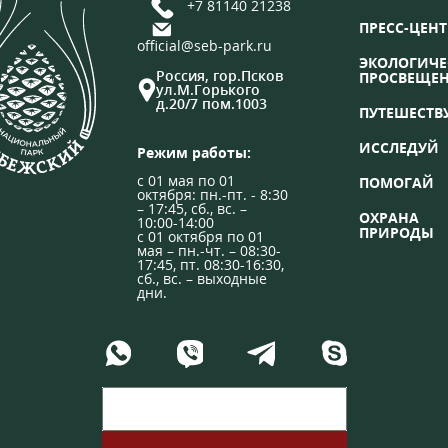
+7 81140 21238
ПРЕСС-ЦЕНТ
official@seb-park.ru
ЭКОЛОГИЧЕ
Россия, гор.Псков
ПРОСВЕЩЕ
ул.М.Горького
д.20/7 пом.1003
ПУТЕШЕСТВ
ИССЛЕДУЙ
Режим работы:
с 01 мая по 01
ПОМОГАЙ
октября: пн.-пт. - 8:30
– 17:45, сб., вс. –
ОХРАНА
10:00-14:00
ПРИРОДЫ
с 01 октября по 01
мая – пн.-чт. – 08:30-
17:45, пт. 08:30-16:30,
сб., вс. – выходные
дни.