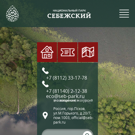
+7 (8112) 33-17-78
+7 (81140) 2-12-38
eco@seb-park.ru
(по вопросам экскурсий и посещения)
Россия, гор.Псков,
ул.М.Горького, д.20/7,
пом.1003, official@seb-
park.ru