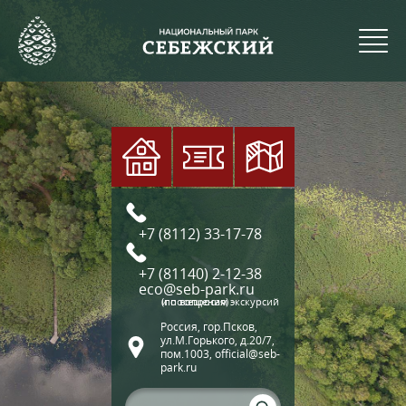
+7 (8112) 33-17-78
+7 (81140) 2-12-38
eco@seb-park.ru
(по вопросам экскурсий и посещения)
Россия, гор.Псков,
ул.М.Горького, д.20/7,
пом.1003, official@seb-
park.ru