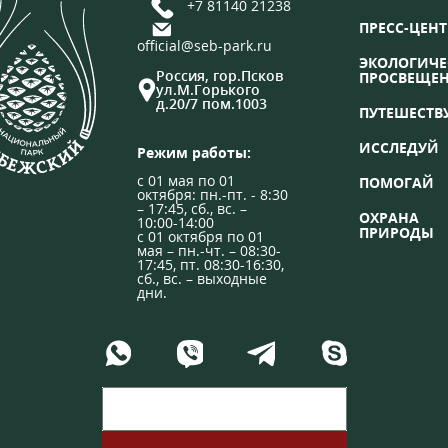
+7 81140 21238
ПРЕСС-ЦЕНТ
official@seb-park.ru
ЭКОЛОГИЧЕ
Россия, гор.Псков
ПРОСВЕЩЕ
ул.М.Горького
д.20/7 пом.1003
ПУТЕШЕСТВ
ИССЛЕДУЙ
Режим работы:
с 01 мая по 01
ПОМОГАЙ
октября: пн.-пт. - 8:30
– 17:45, сб., вс. –
ОХРАНА
10:00-14:00
ПРИРОДЫ
с 01 октября по 01
мая – пн.-чт. – 08:30-
17:45, пт. 08:30-16:30,
сб., вс. – выходные
дни.