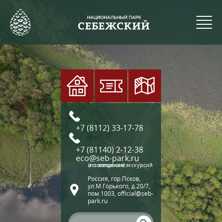
+7 (8112) 33-17-78
+7 (81140) 2-12-38
eco@seb-park.ru
(по вопросам экскурсий и посещения)
Россия, гор.Псков,
ул.М.Горького, д.20/7,
пом.1003, official@seb-
park.ru