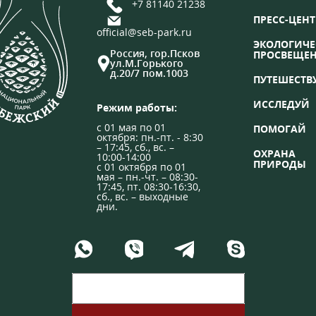
+7 81140 21238
ПРЕСС-ЦЕНТ
official@seb-park.ru
ЭКОЛОГИЧЕ
Россия, гор.Псков
ПРОСВЕЩЕ
ул.М.Горького
д.20/7 пом.1003
ПУТЕШЕСТВ
ИССЛЕДУЙ
Режим работы:
с 01 мая по 01
ПОМОГАЙ
октября: пн.-пт. - 8:30
– 17:45, сб., вс. –
ОХРАНА
10:00-14:00
ПРИРОДЫ
с 01 октября по 01
мая – пн.-чт. – 08:30-
17:45, пт. 08:30-16:30,
сб., вс. – выходные
дни.