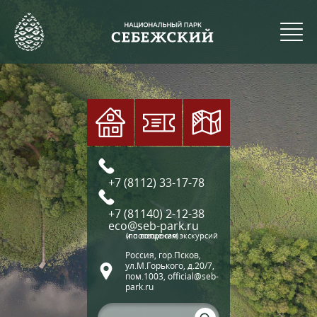
+7 (8112) 33-17-78
+7 (81140) 2-12-38
eco@seb-park.ru
(по вопросам экскурсий и посещения)
Россия, гор.Псков,
ул.М.Горького, д.20/7,
пом.1003, official@seb-
park.ru