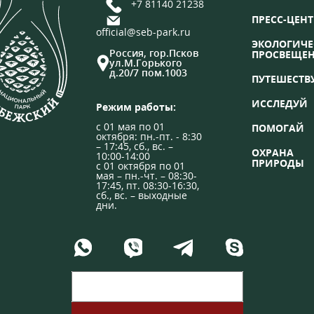
+7 81140 21238
ПРЕСС-ЦЕНТ
official@seb-park.ru
ЭКОЛОГИЧЕ
Россия, гор.Псков
ПРОСВЕЩЕ
ул.М.Горького
д.20/7 пом.1003
ПУТЕШЕСТВ
ИССЛЕДУЙ
Режим работы:
с 01 мая по 01
ПОМОГАЙ
октября: пн.-пт. - 8:30
– 17:45, сб., вс. –
ОХРАНА
10:00-14:00
ПРИРОДЫ
с 01 октября по 01
мая – пн.-чт. – 08:30-
17:45, пт. 08:30-16:30,
сб., вс. – выходные
дни.