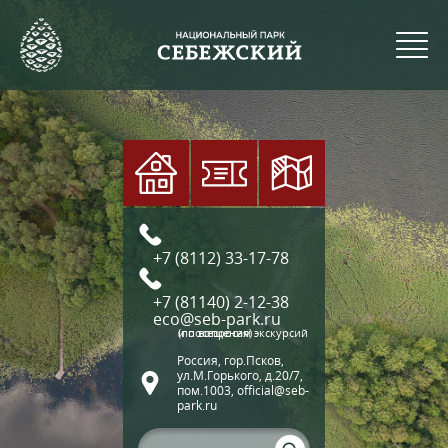
+7 (8112) 33-17-78
+7 (81140) 2-12-38
eco@seb-park.ru
(по вопросам экскурсий и посещения)
Россия, гор.Псков,
ул.М.Горького, д.20/7,
пом.1003, official@seb-
park.ru