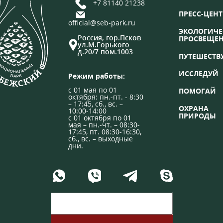
+7 81140 21238
ПРЕСС-ЦЕНТ
official@seb-park.ru
ЭКОЛОГИЧЕ
Россия, гор.Псков
ПРОСВЕЩЕ
ул.М.Горького
д.20/7 пом.1003
ПУТЕШЕСТВ
ИССЛЕДУЙ
Режим работы:
с 01 мая по 01
ПОМОГАЙ
октября: пн.-пт. - 8:30
– 17:45, сб., вс. –
ОХРАНА
10:00-14:00
ПРИРОДЫ
с 01 октября по 01
мая – пн.-чт. – 08:30-
17:45, пт. 08:30-16:30,
сб., вс. – выходные
дни.