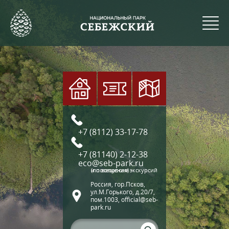
+7 (8112) 33-17-78
+7 (81140) 2-12-38
eco@seb-park.ru
(по вопросам экскурсий и посещения)
Россия, гор.Псков,
ул.М.Горького, д.20/7,
пом.1003, official@seb-
park.ru