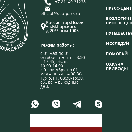
+7 81140 21238
ПРЕСС-ЦЕНТ
official@seb-park.ru
ЭКОЛОГИЧЕ
Россия, гор.Псков
ПРОСВЕЩЕ
ул.М.Горького
д.20/7 пом.1003
ПУТЕШЕСТВ
ИССЛЕДУЙ
Режим работы:
с 01 мая по 01
ПОМОГАЙ
октября: пн.-пт. - 8:30
– 17:45, сб., вс. –
ОХРАНА
10:00-14:00
ПРИРОДЫ
с 01 октября по 01
мая – пн.-чт. – 08:30-
17:45, пт. 08:30-16:30,
сб., вс. – выходные
дни.