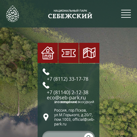
+7 (8112) 33-17-78
+7 (81140) 2-12-38
eco@seb-park.ru
(по вопросам экскурсий и посещения)
Россия, гор.Псков,
ул.М.Горького, д.20/7,
пом.1003, official@seb-
park.ru