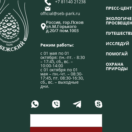
+7 81140 21238
ПРЕСС-ЦЕНТ
official@seb-park.ru
ЭКОЛОГИЧЕ
Россия, гор.Псков
ПРОСВЕЩЕ
ул.М.Горького
д.20/7 пом.1003
ПУТЕШЕСТВ
ИССЛЕДУЙ
Режим работы:
с 01 мая по 01
ПОМОГАЙ
октября: пн.-пт. - 8:30
– 17:45, сб., вс. –
ОХРАНА
10:00-14:00
ПРИРОДЫ
с 01 октября по 01
мая – пн.-чт. – 08:30-
17:45, пт. 08:30-16:30,
сб., вс. – выходные
дни.