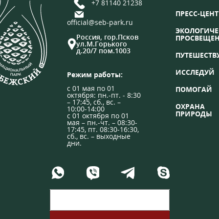
+7 81140 21238
ПРЕСС-ЦЕНТ
official@seb-park.ru
ЭКОЛОГИЧЕ
Россия, гор.Псков
ПРОСВЕЩЕ
ул.М.Горького
д.20/7 пом.1003
ПУТЕШЕСТВ
ИССЛЕДУЙ
Режим работы:
с 01 мая по 01
ПОМОГАЙ
октября: пн.-пт. - 8:30
– 17:45, сб., вс. –
ОХРАНА
10:00-14:00
ПРИРОДЫ
с 01 октября по 01
мая – пн.-чт. – 08:30-
17:45, пт. 08:30-16:30,
сб., вс. – выходные
дни.