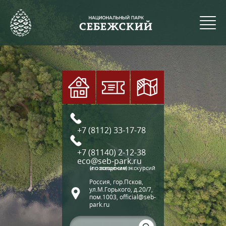
+7 (8112) 33-17-78
+7 (81140) 2-12-38
eco@seb-park.ru
(по вопросам экскурсий и посещения)
Россия, гор.Псков,
ул.М.Горького, д.20/7,
пом.1003, official@seb-
park.ru