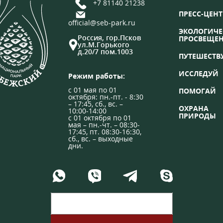
+7 81140 21238
ПРЕСС-ЦЕНТ
official@seb-park.ru
ЭКОЛОГИЧЕ
Россия, гор.Псков
ПРОСВЕЩЕ
ул.М.Горького
д.20/7 пом.1003
ПУТЕШЕСТВ
ИССЛЕДУЙ
Режим работы:
с 01 мая по 01
ПОМОГАЙ
октября: пн.-пт. - 8:30
– 17:45, сб., вс. –
ОХРАНА
10:00-14:00
ПРИРОДЫ
с 01 октября по 01
мая – пн.-чт. – 08:30-
17:45, пт. 08:30-16:30,
сб., вс. – выходные
дни.