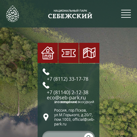
+7 (8112) 33-17-78
+7 (81140) 2-12-38
eco@seb-park.ru
(по вопросам экскурсий и посещения)
Россия, гор.Псков,
ул.М.Горького, д.20/7,
пом.1003, official@seb-
park.ru