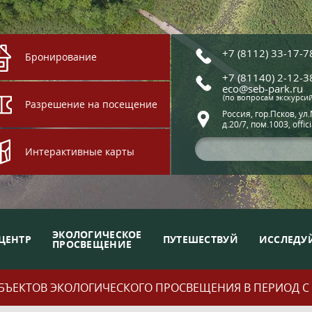
+7 (8112) 33-17-7
Бронирование
+7 (81140) 2-12-3
eco@seb-park.ru
(по вопросам экскурси
Разрешение на посещение
Россия, гор.Псков, ул
д.20/7, пом.1003, offic
Интерактивные карты
ЭКОЛОГИЧЕСКОЕ
ЦЕНТР
ПУТЕШЕСТВУЙ
ИССЛЕДУ
ПРОСВЕЩЕНИЕ
ЪЕКТОВ ЭКОЛОГИЧЕСКОГО ПРОСВЕЩЕНИЯ В ПЕРИОД С 01.