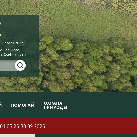
8
8
й и посещения)
.М.Горького,
ial@seb-park.ru
ОХРАНА
Й
ПОМОГАЙ
ПРИРОДЫ
05.26-30.09.2026