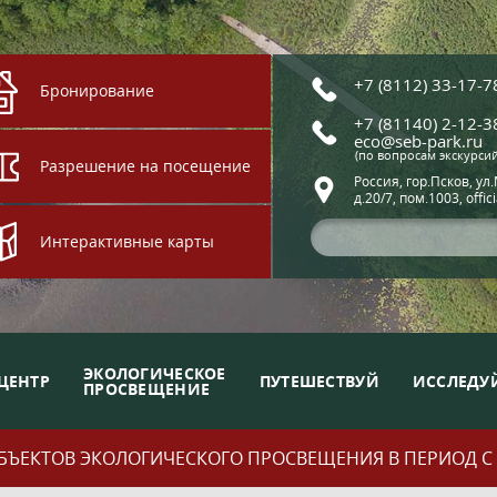
+7 (8112) 33-17-7
Бронирование
+7 (81140) 2-12-3
eco@seb-park.ru
(по вопросам экскурси
Разрешение на посещение
Россия, гор.Псков, ул
д.20/7, пом.1003, offic
Интерактивные карты
ЭКОЛОГИЧЕСКОЕ
ЦЕНТР
ПУТЕШЕСТВУЙ
ИССЛЕДУ
ПРОСВЕЩЕНИЕ
ЪЕКТОВ ЭКОЛОГИЧЕСКОГО ПРОСВЕЩЕНИЯ В ПЕРИОД С 01.