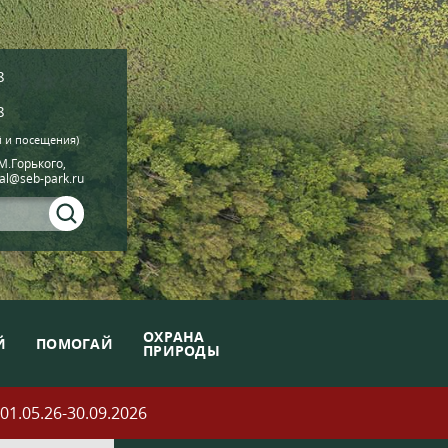
8
8
й и посещения)
.М.Горького,
ial@seb-park.ru
ОХРАНА
Й
ПОМОГАЙ
ПРИРОДЫ
05.26-30.09.2026