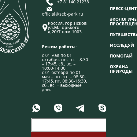
+7 81140 21238
ПРЕСС-ЦЕНТ
official@seb-park.ru
ЭКОЛОГИЧЕ
Россия, гор.Псков
ПРОСВЕЩЕ
ул.М.Горького
д.20/7 пом.1003
ПУТЕШЕСТВ
ИССЛЕДУЙ
Режим работы:
с 01 мая по 01
ПОМОГАЙ
октября: пн.-пт. - 8:30
– 17:45, сб., вс. –
ОХРАНА
10:00-14:00
ПРИРОДЫ
с 01 октября по 01
мая – пн.-чт. – 08:30-
17:45, пт. 08:30-16:30,
сб., вс. – выходные
дни.