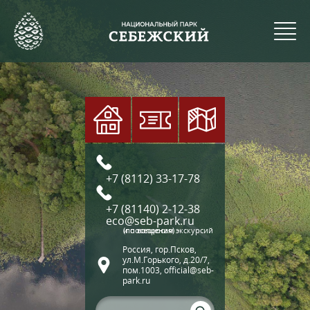
+7 (8112) 33-17-78
+7 (81140) 2-12-38
eco@seb-park.ru
(по вопросам экскурсий и посещения)
Россия, гор.Псков,
ул.М.Горького, д.20/7,
пом.1003, official@seb-
park.ru