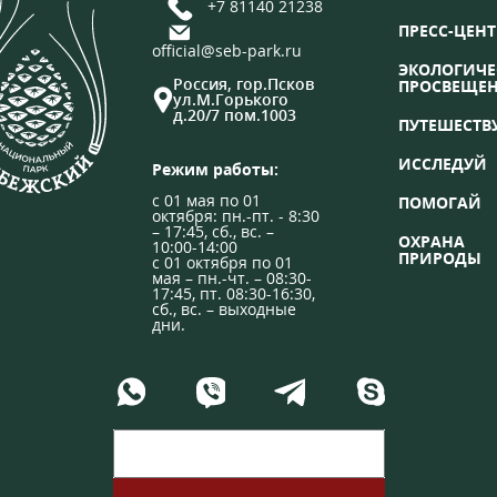
+7 81140 21238
ПРЕСС-ЦЕНТ
official@seb-park.ru
ЭКОЛОГИЧЕ
Россия, гор.Псков
ПРОСВЕЩЕ
ул.М.Горького
д.20/7 пом.1003
ПУТЕШЕСТВ
ИССЛЕДУЙ
Режим работы:
с 01 мая по 01
ПОМОГАЙ
октября: пн.-пт. - 8:30
– 17:45, сб., вс. –
ОХРАНА
10:00-14:00
ПРИРОДЫ
с 01 октября по 01
мая – пн.-чт. – 08:30-
17:45, пт. 08:30-16:30,
сб., вс. – выходные
дни.