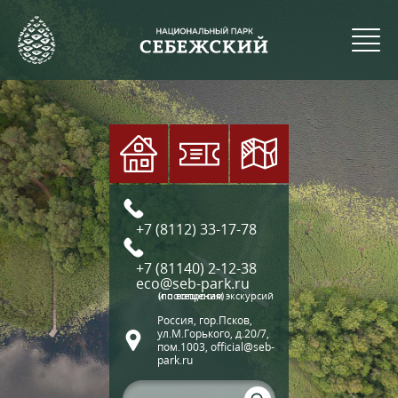
+7 (8112) 33-17-78
+7 (81140) 2-12-38
eco@seb-park.ru
(по вопросам экскурсий и посещения)
Россия, гор.Псков,
ул.М.Горького, д.20/7,
пом.1003, official@seb-
park.ru