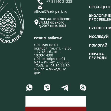
+7 81140 21238
ПРЕСС-ЦЕНТ
official@seb-park.ru
ЭКОЛОГИЧЕ
Россия, гор.Псков
ПРОСВЕЩЕ
ул.М.Горького
д.20/7 пом.1003
ПУТЕШЕСТВ
ИССЛЕДУЙ
Режим работы:
с 01 мая по 01
ПОМОГАЙ
октября: пн.-пт. - 8:30
– 17:45, сб., вс. –
ОХРАНА
10:00-14:00
ПРИРОДЫ
с 01 октября по 01
мая – пн.-чт. – 08:30-
17:45, пт. 08:30-16:30,
сб., вс. – выходные
дни.