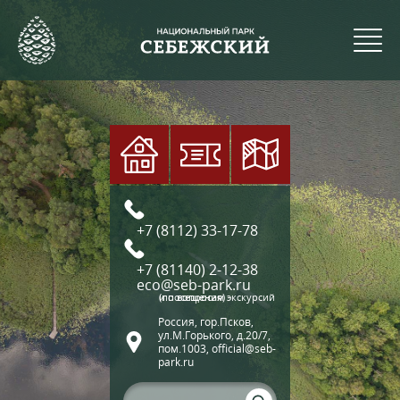
+7 (8112) 33-17-78
+7 (81140) 2-12-38
eco@seb-park.ru
(по вопросам экскурсий и посещения)
Россия, гор.Псков,
ул.М.Горького, д.20/7,
пом.1003, official@seb-
park.ru