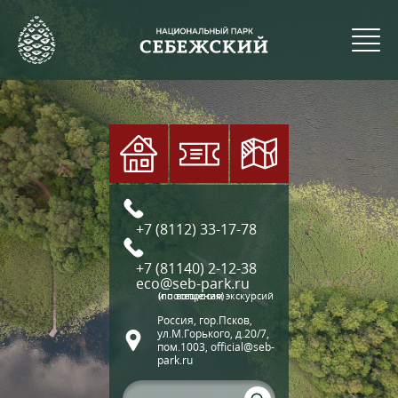
+7 (8112) 33-17-78
+7 (81140) 2-12-38
eco@seb-park.ru
(по вопросам экскурсий и посещения)
Россия, гор.Псков,
ул.М.Горького, д.20/7,
пом.1003, official@seb-
park.ru