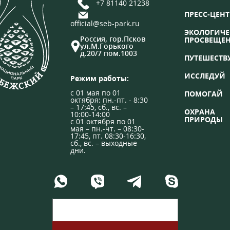
+7 81140 21238
ПРЕСС-ЦЕНТ
official@seb-park.ru
ЭКОЛОГИЧЕ
Россия, гор.Псков
ПРОСВЕЩЕ
ул.М.Горького
д.20/7 пом.1003
ПУТЕШЕСТВ
ИССЛЕДУЙ
Режим работы:
с 01 мая по 01
ПОМОГАЙ
октября: пн.-пт. - 8:30
– 17:45, сб., вс. –
ОХРАНА
10:00-14:00
ПРИРОДЫ
с 01 октября по 01
мая – пн.-чт. – 08:30-
17:45, пт. 08:30-16:30,
сб., вс. – выходные
дни.