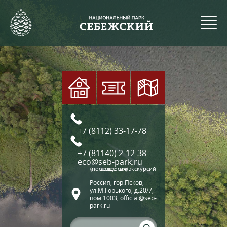
+7 (8112) 33-17-78
+7 (81140) 2-12-38
eco@seb-park.ru
(по вопросам экскурсий и посещения)
Россия, гор.Псков,
ул.М.Горького, д.20/7,
пом.1003, official@seb-
park.ru