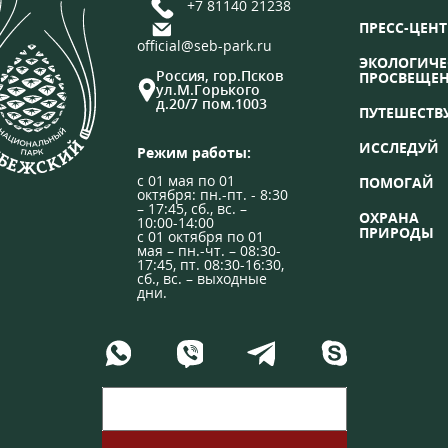
+7 81140 21238
ПРЕСС-ЦЕНТ
official@seb-park.ru
ЭКОЛОГИЧЕ
Россия, гор.Псков
ПРОСВЕЩЕ
ул.М.Горького
д.20/7 пом.1003
ПУТЕШЕСТВ
ИССЛЕДУЙ
Режим работы:
с 01 мая по 01
ПОМОГАЙ
октября: пн.-пт. - 8:30
– 17:45, сб., вс. –
ОХРАНА
10:00-14:00
ПРИРОДЫ
с 01 октября по 01
мая – пн.-чт. – 08:30-
17:45, пт. 08:30-16:30,
сб., вс. – выходные
дни.