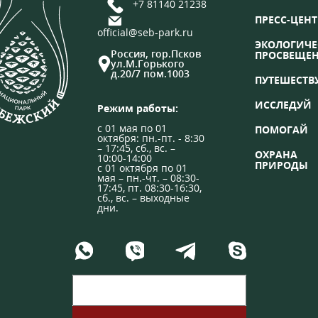
+7 81140 21238
ПРЕСС-ЦЕНТ
official@seb-park.ru
ЭКОЛОГИЧЕ
Россия, гор.Псков
ПРОСВЕЩЕ
ул.М.Горького
д.20/7 пом.1003
ПУТЕШЕСТВ
ИССЛЕДУЙ
Режим работы:
с 01 мая по 01
ПОМОГАЙ
октября: пн.-пт. - 8:30
– 17:45, сб., вс. –
ОХРАНА
10:00-14:00
ПРИРОДЫ
с 01 октября по 01
мая – пн.-чт. – 08:30-
17:45, пт. 08:30-16:30,
сб., вс. – выходные
дни.