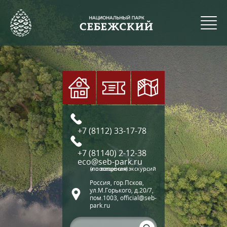
+7 (8112) 33-17-78
+7 (81140) 2-12-38
eco@seb-park.ru
(по вопросам экскурсий и посещения)
Россия, гор.Псков,
ул.М.Горького, д.20/7,
пом.1003, official@seb-
park.ru