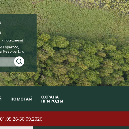
8
8
й и посещения)
.М.Горького,
ial@seb-park.ru
ОХРАНА
Й
ПОМОГАЙ
ПРИРОДЫ
05.26-30.09.2026