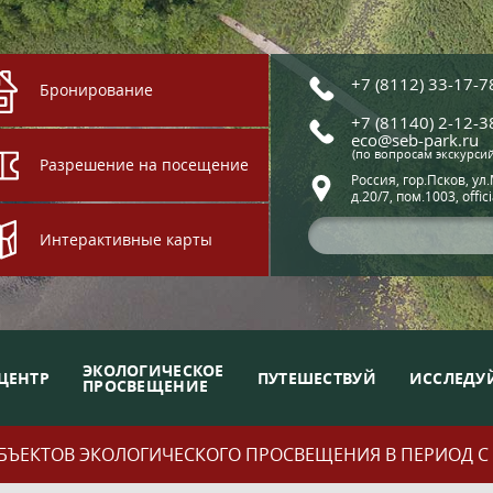
+7 (8112) 33-17-7
Бронирование
+7 (81140) 2-12-3
eco@seb-park.ru
(по вопросам экскурси
Разрешение на посещение
Россия, гор.Псков, ул
д.20/7, пом.1003, offic
Интерактивные карты
ЭКОЛОГИЧЕСКОЕ
ЦЕНТР
ПУТЕШЕСТВУЙ
ИССЛЕДУ
ПРОСВЕЩЕНИЕ
ЪЕКТОВ ЭКОЛОГИЧЕСКОГО ПРОСВЕЩЕНИЯ В ПЕРИОД С 01.