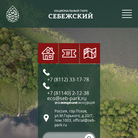
+7 (8112) 33-17-78
+7 (81140) 2-12-38
eco@seb-park.ru
(по вопросам экскурсий и посещения)
Россия, гор.Псков,
ул.М.Горького, д.20/7,
пом.1003, official@seb-
park.ru