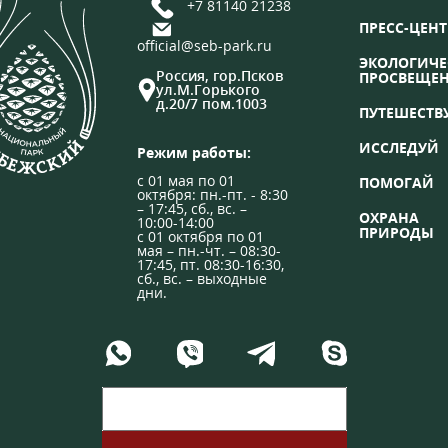
+7 81140 21238
ПРЕСС-ЦЕНТ
official@seb-park.ru
ЭКОЛОГИЧЕ
Россия, гор.Псков
ПРОСВЕЩЕ
ул.М.Горького
д.20/7 пом.1003
ПУТЕШЕСТВ
ИССЛЕДУЙ
Режим работы:
с 01 мая по 01
ПОМОГАЙ
октября: пн.-пт. - 8:30
– 17:45, сб., вс. –
ОХРАНА
10:00-14:00
ПРИРОДЫ
с 01 октября по 01
мая – пн.-чт. – 08:30-
17:45, пт. 08:30-16:30,
сб., вс. – выходные
дни.