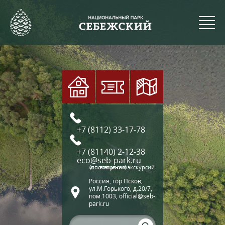
+7 (8112) 33-17-78
+7 (81140) 2-12-38
eco@seb-park.ru
(по вопросам экскурсий и посещения)
Россия, гор.Псков,
ул.М.Горького, д.20/7,
пом.1003, official@seb-
park.ru