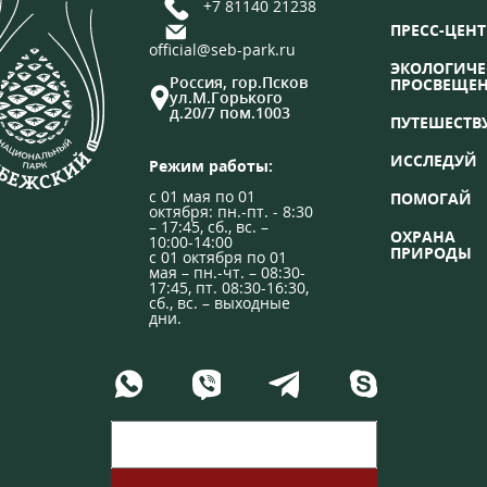
+7 81140 21238
ПРЕСС-ЦЕНТ
official@seb-park.ru
ЭКОЛОГИЧЕ
Россия, гор.Псков
ПРОСВЕЩЕ
ул.М.Горького
д.20/7 пом.1003
ПУТЕШЕСТВ
ИССЛЕДУЙ
Режим работы:
с 01 мая по 01
ПОМОГАЙ
октября: пн.-пт. - 8:30
– 17:45, сб., вс. –
ОХРАНА
10:00-14:00
ПРИРОДЫ
с 01 октября по 01
мая – пн.-чт. – 08:30-
17:45, пт. 08:30-16:30,
сб., вс. – выходные
дни.