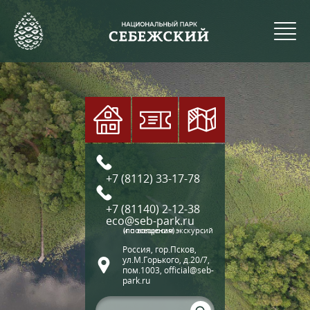
+7 (8112) 33-17-78
+7 (81140) 2-12-38
eco@seb-park.ru
(по вопросам экскурсий и посещения)
Россия, гор.Псков,
ул.М.Горького, д.20/7,
пом.1003, official@seb-
park.ru