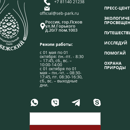
+7 81140 21238
ПРЕСС-ЦЕНТ
official@seb-park.ru
ЭКОЛОГИЧЕ
Россия, гор.Псков
ПРОСВЕЩЕ
ул.М.Горького
д.20/7 пом.1003
ПУТЕШЕСТВ
ИССЛЕДУЙ
Режим работы:
с 01 мая по 01
ПОМОГАЙ
октября: пн.-пт. - 8:30
– 17:45, сб., вс. –
ОХРАНА
10:00-14:00
ПРИРОДЫ
с 01 октября по 01
мая – пн.-чт. – 08:30-
17:45, пт. 08:30-16:30,
сб., вс. – выходные
дни.