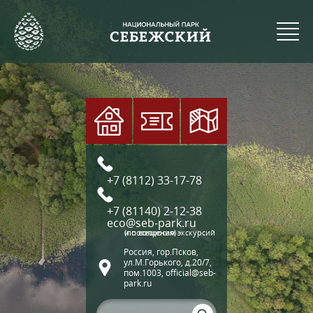
+7 (8112) 33-17-78
+7 (81140) 2-12-38
eco@seb-park.ru
(по вопросам экскурсий и посещения)
Россия, гор.Псков,
ул.М.Горького, д.20/7,
пом.1003, official@seb-
park.ru