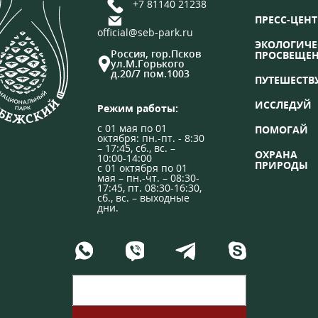
+7 81140 21238
ПРЕСС-ЦЕНТ
official@seb-park.ru
ЭКОЛОГИЧЕ
Россия, гор.Псков
ПРОСВЕЩЕ
ул.М.Горького
д.20/7 пом.1003
ПУТЕШЕСТВ
ИССЛЕДУЙ
Режим работы:
с 01 мая по 01
ПОМОГАЙ
октября: пн.-пт. - 8:30
– 17:45, сб., вс. –
ОХРАНА
10:00-14:00
ПРИРОДЫ
с 01 октября по 01
мая – пн.-чт. – 08:30-
17:45, пт. 08:30-16:30,
сб., вс. – выходные
дни.