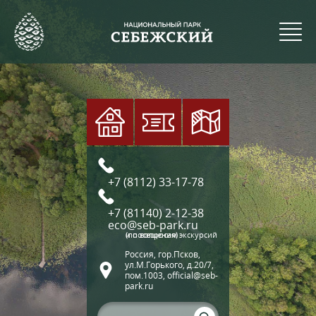
+7 (8112) 33-17-78
+7 (81140) 2-12-38
eco@seb-park.ru
(по вопросам экскурсий и посещения)
Россия, гор.Псков,
ул.М.Горького, д.20/7,
пом.1003, official@seb-
park.ru