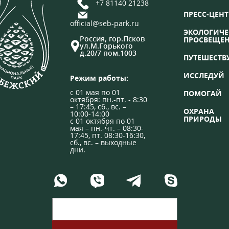
+7 81140 21238
ПРЕСС-ЦЕНТ
official@seb-park.ru
ЭКОЛОГИЧЕ
Россия, гор.Псков
ПРОСВЕЩЕ
ул.М.Горького
д.20/7 пом.1003
ПУТЕШЕСТВ
ИССЛЕДУЙ
Режим работы:
с 01 мая по 01
ПОМОГАЙ
октября: пн.-пт. - 8:30
– 17:45, сб., вс. –
ОХРАНА
10:00-14:00
ПРИРОДЫ
с 01 октября по 01
мая – пн.-чт. – 08:30-
17:45, пт. 08:30-16:30,
сб., вс. – выходные
дни.