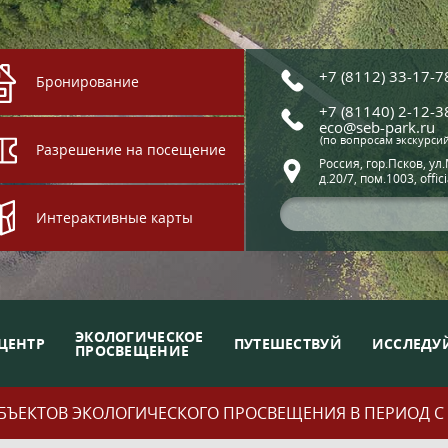
+7 (8112) 33-17-7
Бронирование
+7 (81140) 2-12-3
eco@seb-park.ru
(по вопросам экскурси
Разрешение на посещение
Россия, гор.Псков, ул
д.20/7, пом.1003, offic
Интерактивные карты
ЭКОЛОГИЧЕСКОЕ
ЦЕНТР
ПУТЕШЕСТВУЙ
ИССЛЕДУ
ПРОСВЕЩЕНИЕ
ЪЕКТОВ ЭКОЛОГИЧЕСКОГО ПРОСВЕЩЕНИЯ В ПЕРИОД С 01.