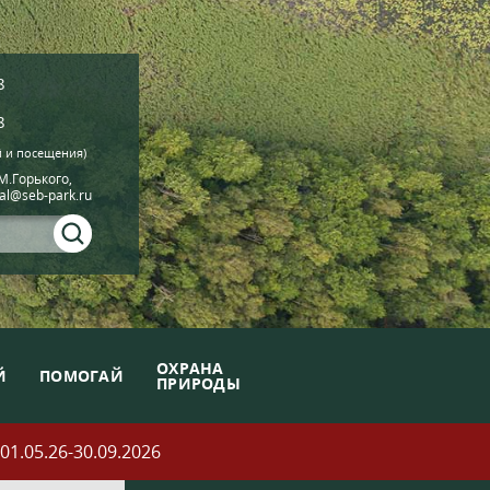
8
8
й и посещения)
.М.Горького,
ial@seb-park.ru
ОХРАНА
Й
ПОМОГАЙ
ПРИРОДЫ
05.26-30.09.2026